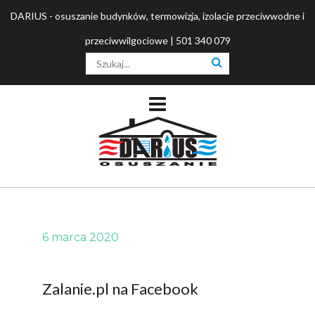
DARIUS - osuszanie budynków, termowizja, izolacje przeciwwodne i
przeciwwilgociowe | 501 340 079
6 marca 2020
Zalanie.pl na Facebook